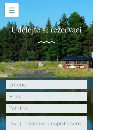
Udělejte si rezervaci
Zašlete nám rezervaci
či dotaz