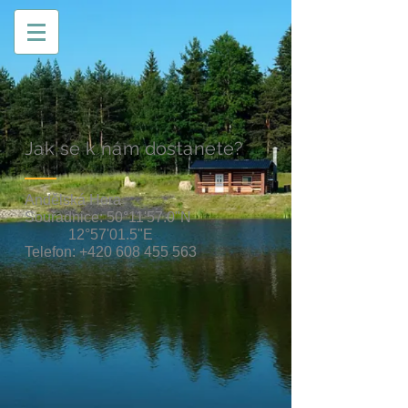
Jak se k nám dostanete?
Andělská Hora
Souřadnice: 50°11'57.0"N
12°57'01.5"E
Telefon:
+420 608 455 563